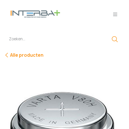
Overslaan naar inhoud
Alle producten