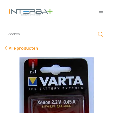
Overslaan naar inhoud
Alle producten