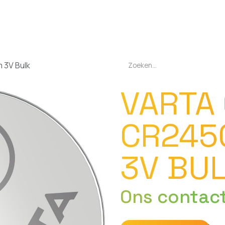
EN
OPLADERS
ZAKLAMPEN
LED-LAMPEN
DIVERSEN
OVER O
 3V Bulk
VARTA
CR245
3V BU
Ons contac