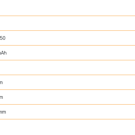
50
mAh
um
mm
 mm