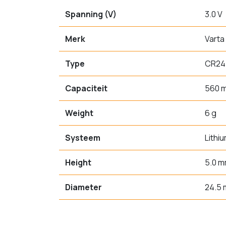
Spanning (V)
3.0 V
Merk
Varta
Type
CR24
Capaciteit
560 
Weight
6 g
Systeem
Lithi
Height
5.0 
Diameter
24.5