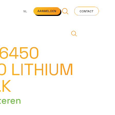
NS
VEELGESTELDE VRAGEN
STARTPAGINA
NEWS
AANMELDEN
NL
CONTACT
 6450
0 LITHIUM
LK
teren