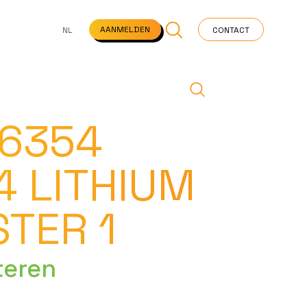
NS
VEELGESTELDE VRAGEN
STARTPAGINA
NEWS
AANMELDEN
NL
CONTACT
 6354
4 LITHIUM
STER 1
teren