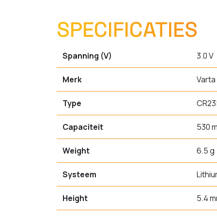
SPECIFICATIES
Spanning (V)
3.0 V
Merk
Varta
Type
CR23
Capaciteit
530 
Weight
6.5 g
Systeem
Lithi
Height
5.4 