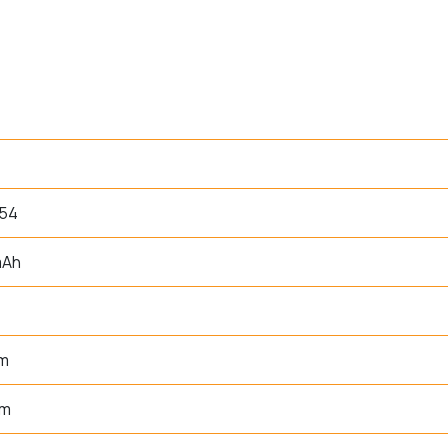
54
mAh
um
mm