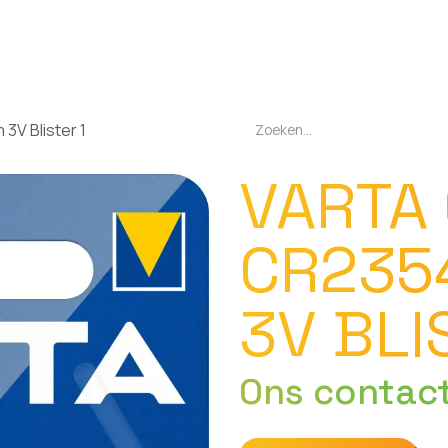
EN
OPLADERS
ZAKLAMPEN
LED-LAMPEN
DIVERSEN
OVER O
3V Blister 1
VARTA
CR235
3V BLI
Ons contac