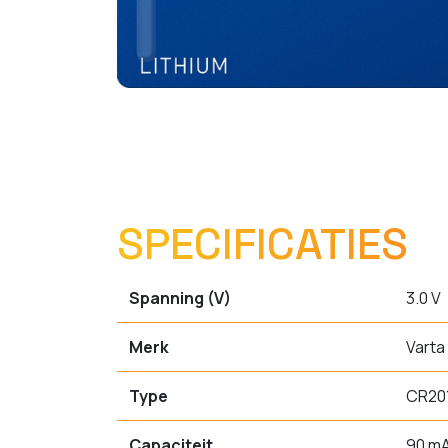
SPECIFICATIES
Spanning (V)
3.0 V
Merk
Varta
Type
CR20
Capaciteit
90 m