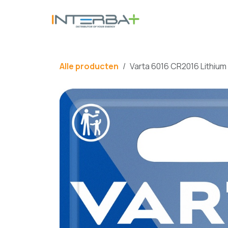
Overslaan naar inhoud
BATTERIJ
Alle producten
Varta 6016 CR2016 Lithium 