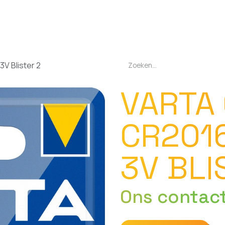
EN
OPLADERS
ZAKLAMPEN
LED-LAMPEN
DIVERSEN
OVER O
3V Blister 2
VARTA
CR2016
3V BLI
Ons contac