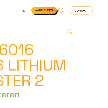
NS
VEELGESTELDE VRAGEN
STARTPAGINA
NEWS
AANMELDEN
NL
CONTACT
 6016
 LITHIUM
STER 2
teren