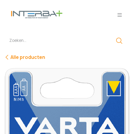
Overslaan naar inhoud
Alle producten