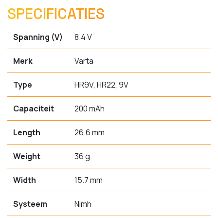
SPECIFICATIES
Spanning (V)
8.4 V
Merk
Varta
Type
HR9V, HR22, 9V
Capaciteit
200 mAh
Length
26.6 mm
Weight
36 g
Width
15.7 mm
Systeem
Nimh