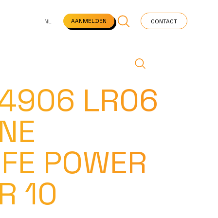
NS
VEELGESTELDE VRAGEN
STARTPAGINA
NEWS
AANMELDEN
NL
CONTACT
 4906 LR06
INE
IFE POWER
R 10