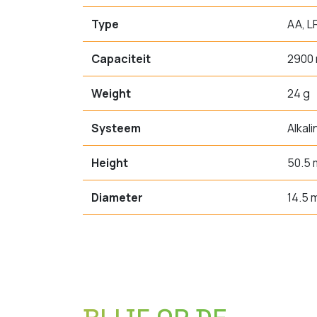
Type
AA, L
Capaciteit
2900
Weight
24 g
Systeem
Alkali
Height
50.5
Diameter
14.5