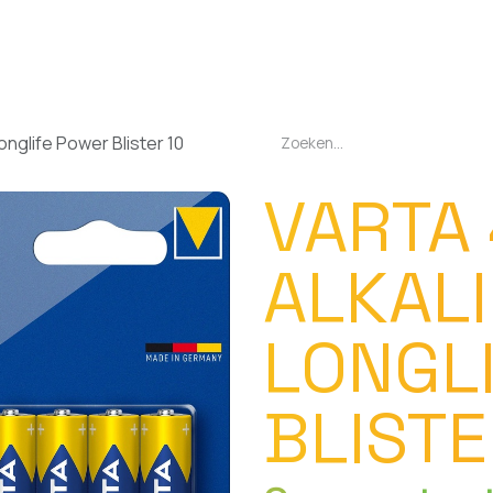
EN
OPLADERS
ZAKLAMPEN
LED-LAMPEN
DIVERSEN
OVER O
onglife Power Blister 10
VARTA
ALKAL
LONGL
BLISTE