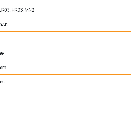
LR03, HR03, MN2
 mAh
ne
 mm
mm