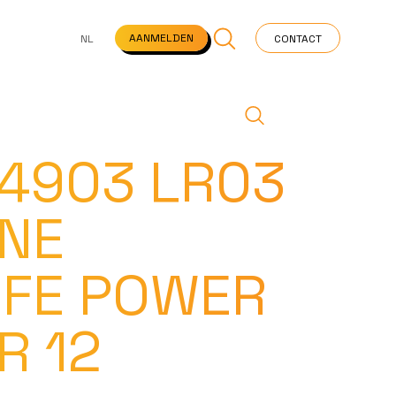
NS
VEELGESTELDE VRAGEN
STARTPAGINA
NEWS
AANMELDEN
NL
CONTACT
 4903 LR03
INE
IFE POWER
R 12