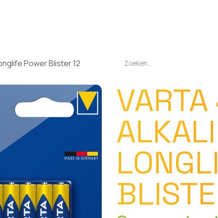
EN
OPLADERS
ZAKLAMPEN
LED-LAMPEN
DIVERSEN
OVER O
onglife Power Blister 12
VARTA
ALKAL
LONGL
BLISTE