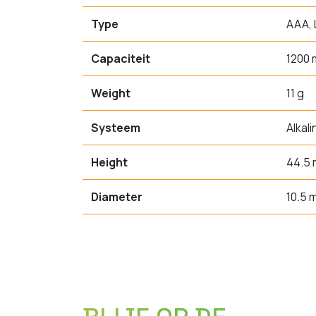
Type
AAA, 
Capaciteit
1200
Weight
11 g
Systeem
Alkali
Height
44.5
Diameter
10.5 