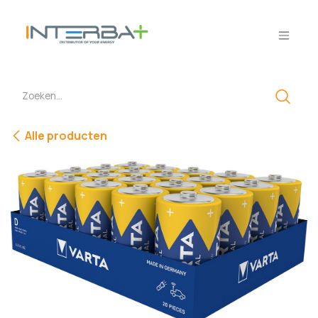
Overslaan naar inhoud
Alle producten