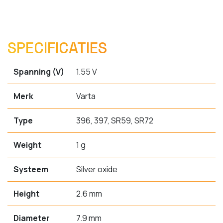
SPECIFICATIES
Spanning (V)
1.55 V
Merk
Varta
Type
396, 397, SR59, SR72
Weight
1 g
Systeem
Silver oxide
Height
2.6 mm
Diameter
7.9 mm