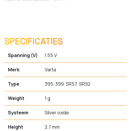
SPECIFICATIES
Spanning (V)
1.55 V
Merk
Varta
Type
395, 399, SR57, SR92
Weight
1 g
Systeem
Silver oxide
Height
2.7 mm