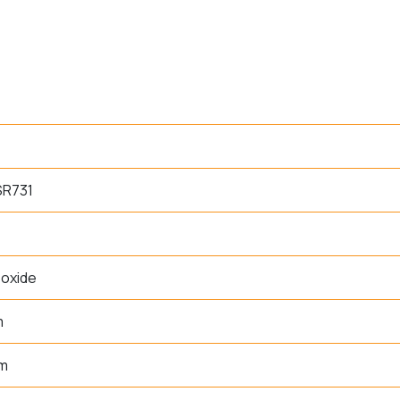
SR731
 oxide
m
mm