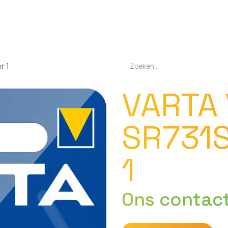
EN
OPLADERS
ZAKLAMPEN
LED-LAMPEN
DIVERSEN
OVER O
r 1
VARTA
SR731
1
Ons contac