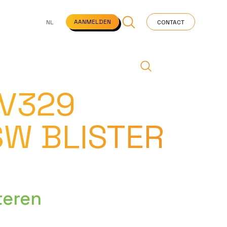
NS
VEELGESTELDE VRAGEN
STARTPAGINA
NEWS
AANMELDEN
NL
CONTACT
 V329
SW BLISTER
teren