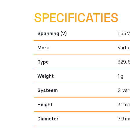
SPECIFICATIES
Spanning (V)
1.55 V
Merk
Varta
Type
329, 
Weight
1 g
Systeem
Silver
Height
3.1 m
Diameter
7.9 