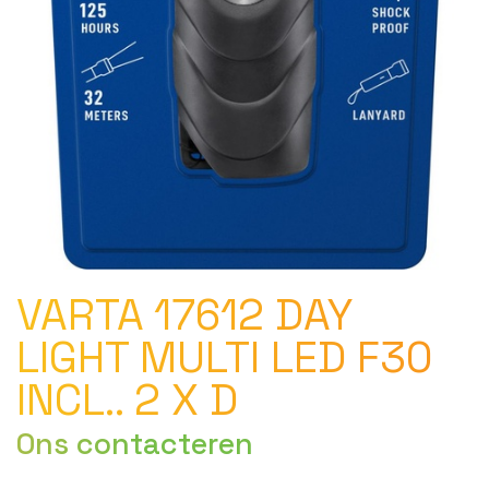
VARTA 17612 DAY
LIGHT MULTI LED F30
INCL.. 2 X D
Ons contacteren