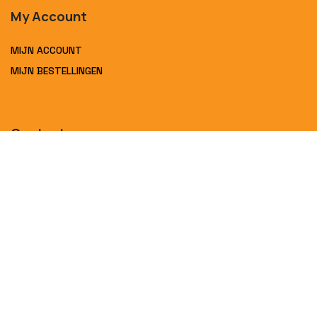
My Account
MIJN ACCOUNT
MIJN BESTELLINGEN
Contact
Interbat bv
Postweg 401
Sint-Pieters-Leeuw
B-1600
Tel.
0032 2 466 70 10
info@interbat.be