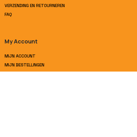
VERZENDING EN RETOURNEREN
FAQ
My Account
MIJN ACCOUNT
MIJN BESTELLINGEN
Contact
Interbat bv
Postweg 401
Sint-Pieters-Leeuw
B-1600