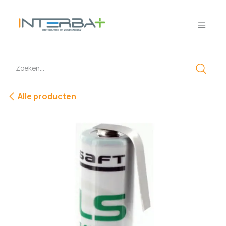
Overslaan naar inhoud
Alle producten