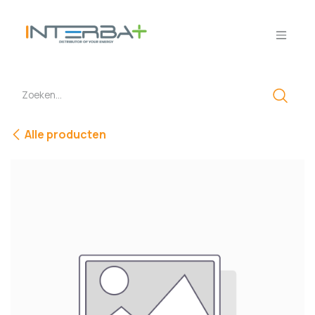
Overslaan naar inhoud
Alle producten