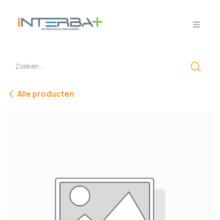
Overslaan naar inhoud
Alle producten