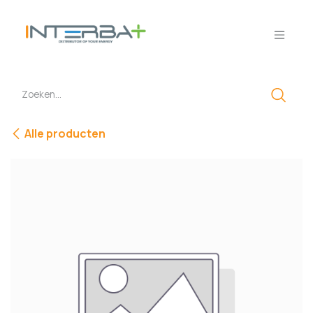
Overslaan naar inhoud
Alle producten