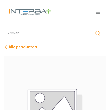
Overslaan naar inhoud
Alle producten