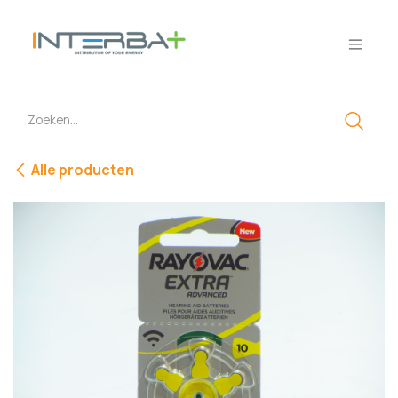
Overslaan naar inhoud
Alle producten