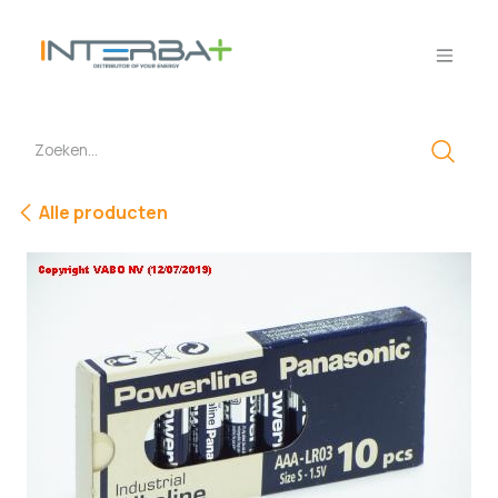
Overslaan naar inhoud
Alle producten