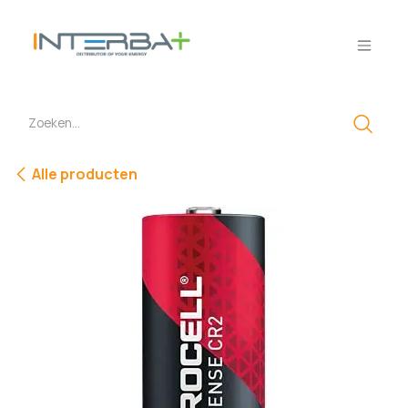
Overslaan naar inhoud
Alle producten