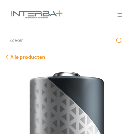
Overslaan naar inhoud
Alle producten