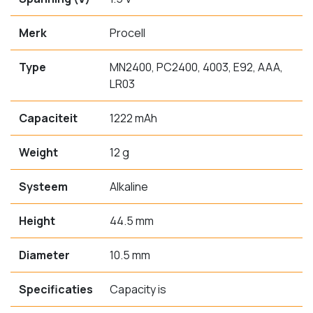
Merk
Procell
Type
MN2400, PC2400, 4003, E92, AAA,
LR03
Capaciteit
1222 mAh
Weight
12 g
Systeem
Alkaline
Height
44.5 mm
Diameter
10.5 mm
Specificaties
Capacity is