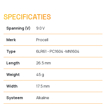
SPECIFICATIES
Spanning (V)
9.0 V
Merk
Procell
Type
6LR61 - PC1604 -MN1604
Length
26.5 mm
Weight
45 g
Width
17.5 mm
Systeem
Alkaline