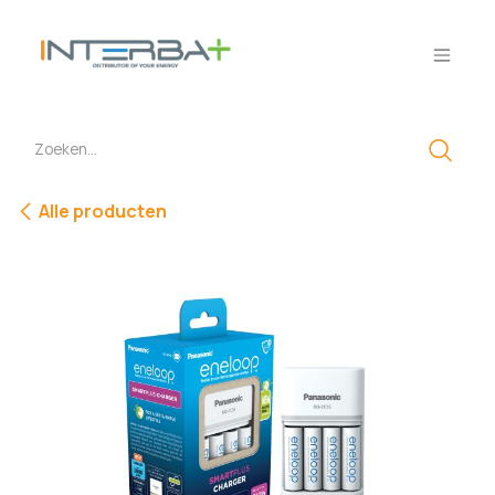
Overslaan naar inhoud
Alle producten