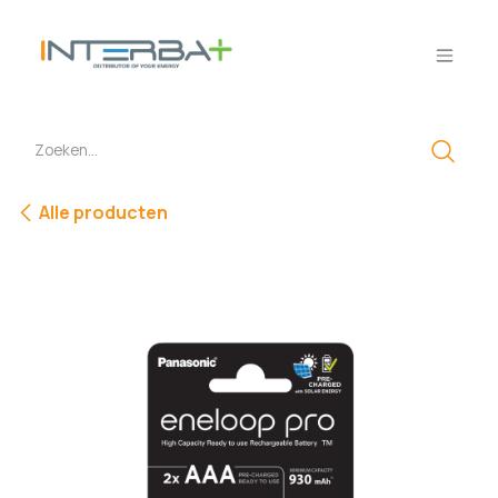
Overslaan naar inhoud
Alle producten