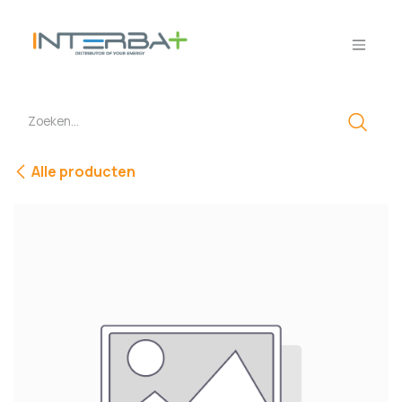
Overslaan naar inhoud
Alle producten