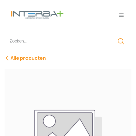
Overslaan naar inhoud
Alle producten