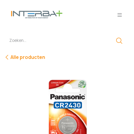
Overslaan naar inhoud
Alle producten