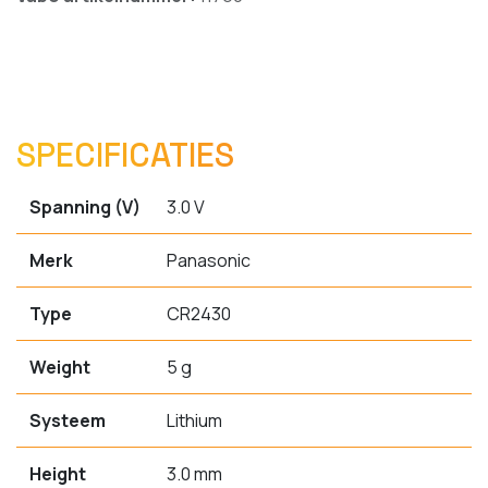
SPECIFICATIES
Spanning (V)
3.0 V
Merk
Panasonic
Type
CR2430
Weight
5 g
Systeem
Lithium
Height
3.0 mm