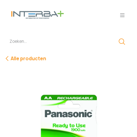
Overslaan naar inhoud
Alle producten