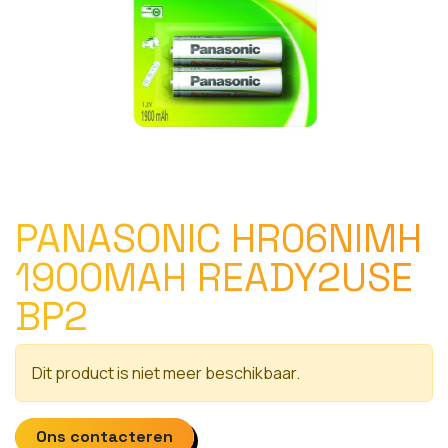
PANASONIC HR06NIMH
1900MAH READY2USE
BP2
Dit product is niet meer beschikbaar.
Ons contacteren