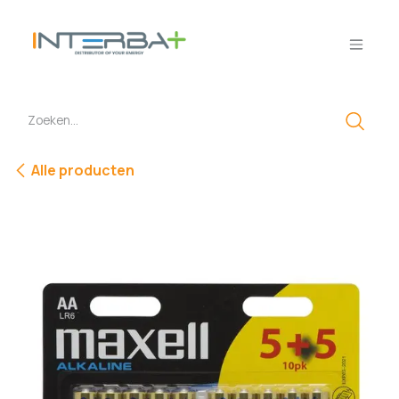
Overslaan naar inhoud
Alle producten