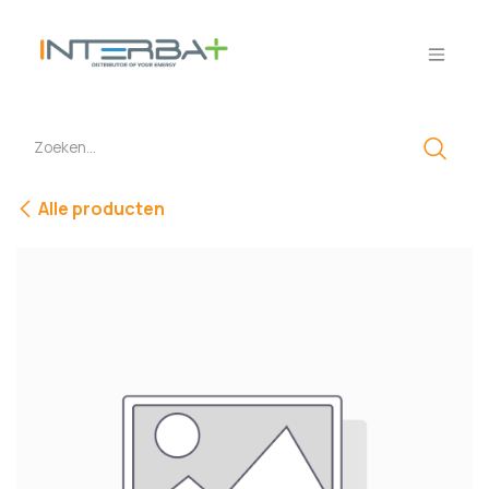
Overslaan naar inhoud
Alle producten