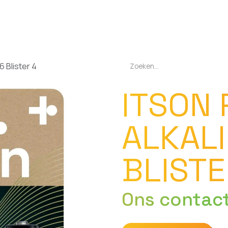
EN
OPLADERS
ZAKLAMPEN
LED-LAMPEN
DIVERSEN
OVER O
6 Blister 4
ITSON
ALKAL
BLISTE
Ons contac