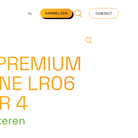
NS
VEELGESTELDE VRAGEN
STARTPAGINA
NEWS
AANMELDEN
NL
CONTACT
 PREMIUM
INE LR06
R 4
teren