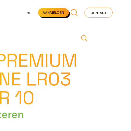
NS
VEELGESTELDE VRAGEN
STARTPAGINA
NEWS
AANMELDEN
NL
CONTACT
 PREMIUM
NE LR03
R 10
teren