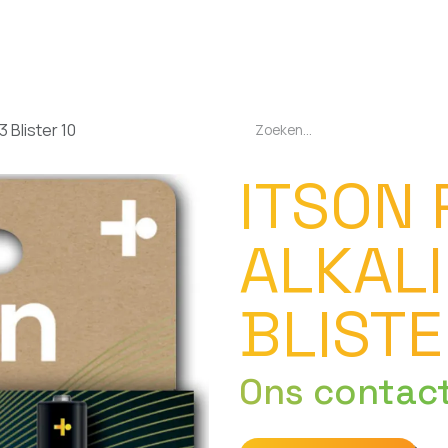
EN
OPLADERS
ZAKLAMPEN
LED-LAMPEN
DIVERSEN
OVER O
 Blister 10
ITSON
ALKALI
BLISTE
Ons contac