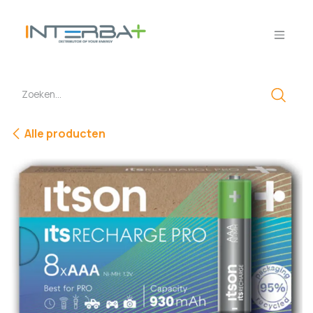
Overslaan naar inhoud
Alle producten