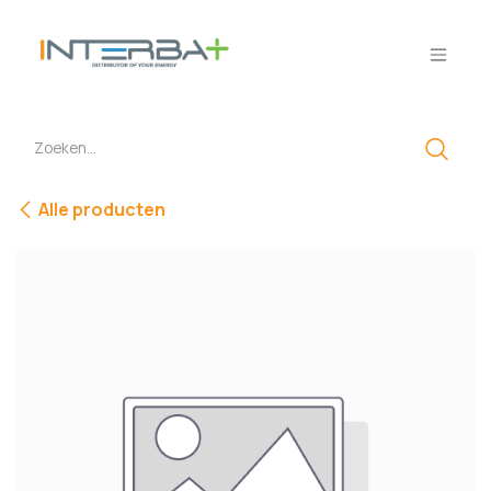
Overslaan naar inhoud
Alle producten