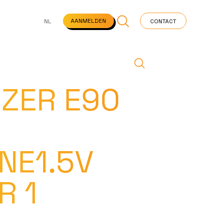
NS
VEELGESTELDE VRAGEN
STARTPAGINA
NEWS
AANMELDEN
NL
CONTACT
IZER E90
NE1.5V
R 1