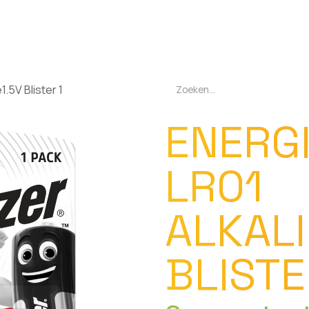
EN
OPLADERS
ZAKLAMPEN
LED-LAMPEN
DIVERSEN
OVER O
1.5V Blister 1
ENERG
LR01
ALKALI
BLISTE