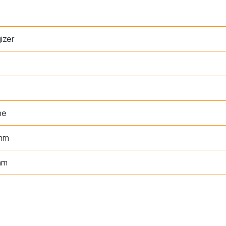
izer
ne
 mm
mm