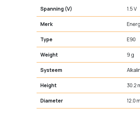
Spanning (V)
1.5 V
Merk
Energ
Type
E90
Weight
9 g
Systeem
Alkali
Height
30.2
Diameter
12.0 