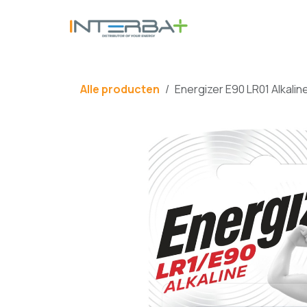
Overslaan naar inhoud
BATTERIJ
Alle producten
Energizer E90 LR01 Alkaline