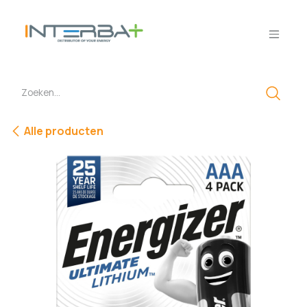
Overslaan naar inhoud
Alle producten