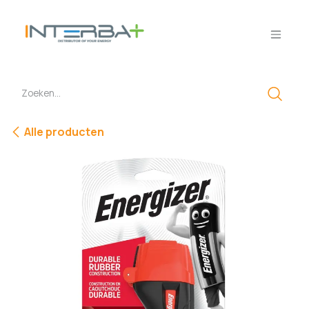
Overslaan naar inhoud
Alle producten