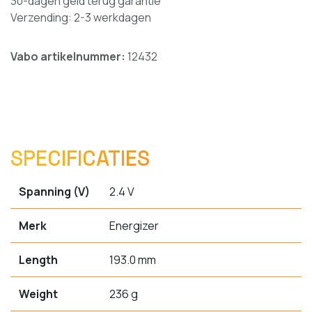
30-dagen geld terug garantie
Verzending: 2-3 werkdagen
Vabo artikelnummer:
12432
SPECIFICATIES
Spanning (V)
2.4 V
Merk
Energizer
Length
193.0 mm
Weight
236 g