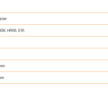
izer
R06, HR06, E91,
 mm
 mm