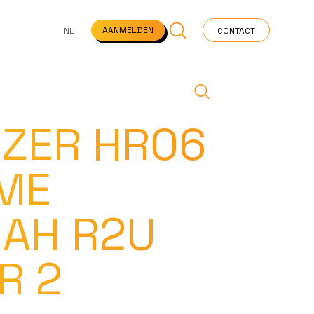
NS
VEELGESTELDE VRAGEN
STARTPAGINA
NEWS
AANMELDEN
NL
CONTACT
IZER HR06
ME
AH R2U
R 2