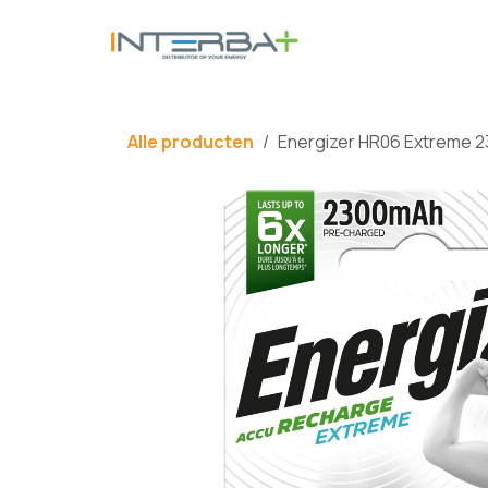
Overslaan naar inhoud
BATTERIJ
Alle producten
Energizer HR06 Extreme 2