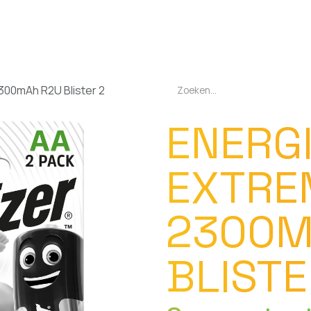
EN
OPLADERS
ZAKLAMPEN
LED-LAMPEN
DIVERSEN
OVER O
300mAh R2U Blister 2
ENERG
EXTRE
2300M
BLISTE