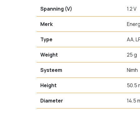
Spanning (V)
1.2 V
Merk
Energ
Type
AA, L
Weight
25 g
Systeem
Nimh
Height
50.5
Diameter
14.5