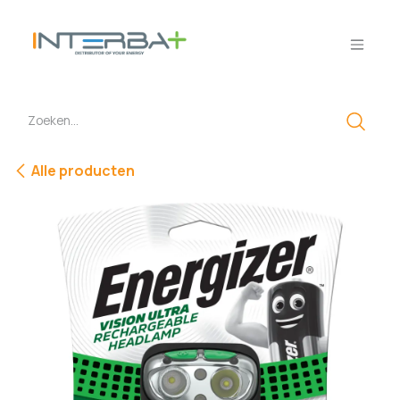
Overslaan naar inhoud
Alle producten