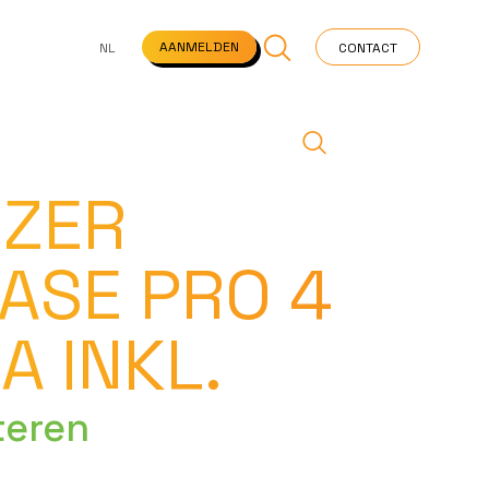
NS
VEELGESTELDE VRAGEN
STARTPAGINA
NEWS
AANMELDEN
NL
CONTACT
IZER
ASE PRO 4
A INKL.
teren