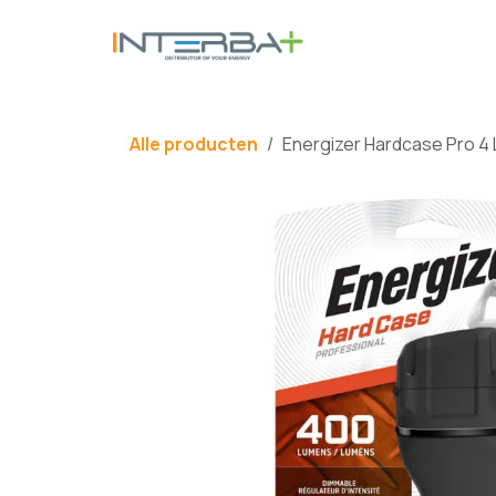
Overslaan naar inhoud
BATTERIJ
Alle producten
Energizer Hardcase Pro 4 L