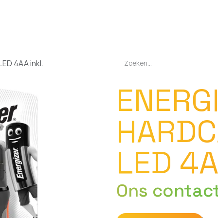
EN
OPLADERS
ZAKLAMPEN
LED-LAMPEN
DIVERSEN
OVER O
ED 4AA inkl.
ENERG
HARDC
LED 4A
Ons contac