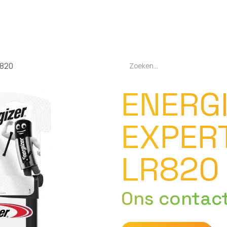
EN
OPLADERS
ZAKLAMPEN
LED-LAMPEN
DIVERSEN
OVER O
R820
ENERG
EXPERT
LR820
Ons contac