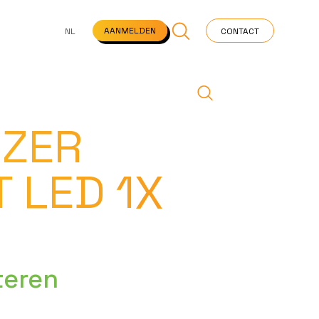
NS
VEELGESTELDE VRAGEN
STARTPAGINA
NEWS
AANMELDEN
NL
CONTACT
IZER
 LED 1X
teren