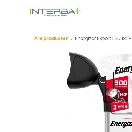
Overslaan naar inhoud
BATTERIJ
Alle producten
Energizer Expert LED 1x L