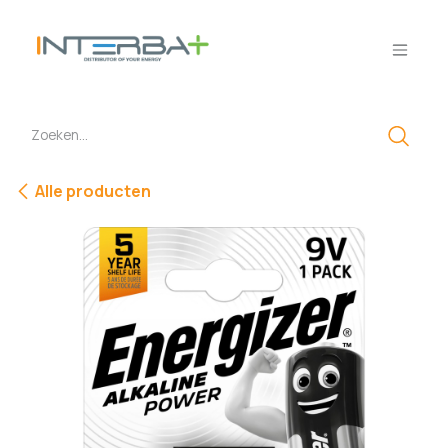
Overslaan naar inhoud
Alle producten