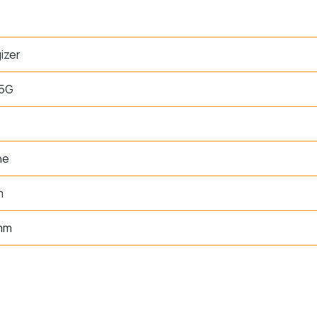
izer
5G
ne
m
 mm