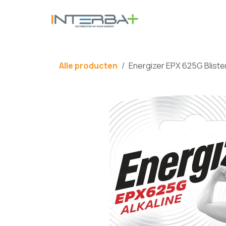
Overslaan naar inhoud
BATTERIJ
Alle producten
Energizer EPX 625G Blister