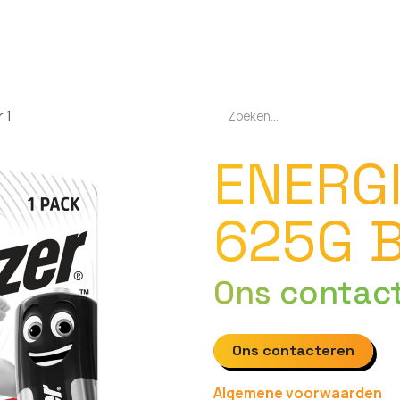
EN
OPLADERS
ZAKLAMPEN
LED-LAMPEN
DIVERSEN
OVER O
 1
ENERG
625G B
Ons contac
Ons contacteren
Algemene voorwaarden