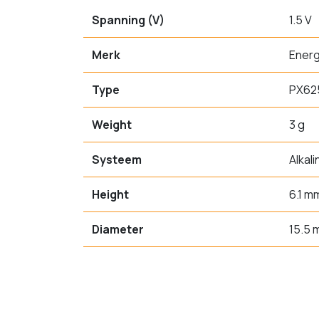
Spanning (V)
1.5 V
Merk
Energ
Type
PX62
Weight
3 g
Systeem
Alkali
Height
6.1 m
Diameter
15.5