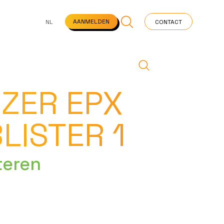
NS
VEELGESTELDE VRAGEN
STARTPAGINA
NEWS
AANMELDEN
NL
CONTACT
IZER EPX
LISTER 1
teren