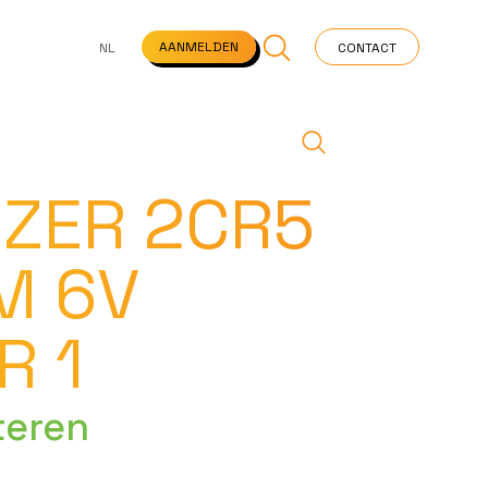
NS
VEELGESTELDE VRAGEN
STARTPAGINA
NEWS
AANMELDEN
NL
CONTACT
IZER 2CR5
M 6V
R 1
teren