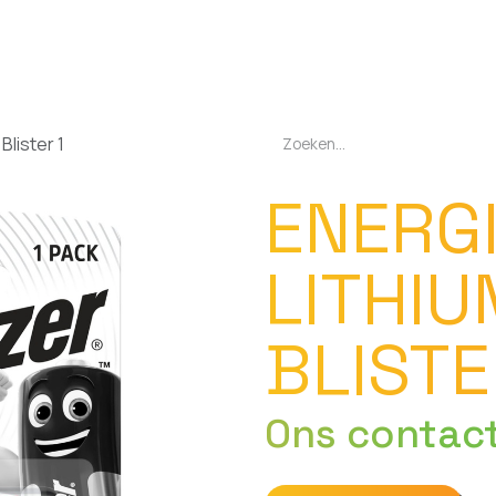
EN
OPLADERS
ZAKLAMPEN
LED-LAMPEN
DIVERSEN
OVER O
Blister 1
ENERG
LITHIU
BLISTE
Ons contac