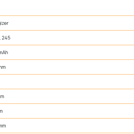
izer
, 245
 mAh
 mm
mm
um
 mm