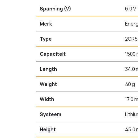
Spanning (V)
6.0 V
Merk
Energ
Type
2CR5
Capaciteit
1500
Length
34.0
Weight
40 g
Width
17.0 
Systeem
Lithi
Height
45.0