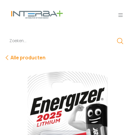
Overslaan naar inhoud
Alle producten