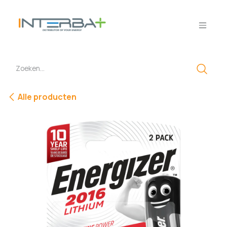
Overslaan naar inhoud
Alle producten